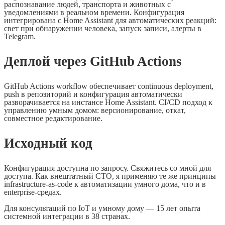
распознавание людей, транспорта и животных с
уведомлениями в реальном времени. Конфигурация
интегрирована с Home Assistant для автоматических реакций:
свет при обнаружении человека, запуск записи, алерты в
Telegram.
Деплой через GitHub Actions
GitHub Actions workflow обеспечивает continuous deployment,
push в репозиторий и конфигурация автоматически
разворачивается на инстансе Home Assistant. CI/CD подход к
управлению умным домом: версионирование, откат,
совместное редактирование.
Исходный код
Конфигурация доступна по запросу. Свяжитесь со мной для
доступа. Как внештатный CTO, я применяю те же принципы
infrastructure-as-code к автоматизации умного дома, что и в
enterprise-средах.
Для консультаций по IoT и умному дому — 15 лет опыта
системной интеграции в 38 странах.