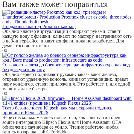
Вам также может понравиться
Продакшн-кластер Proxmox как код
Обычно кластер виртуализации собирают руками: ставят
каждую ноду с флешки, кликают по мастеру, настраивают сеть
в веб-интерфейсе, правят конфиги, пока не заработает. Для
демо этого достаточно.
0
0
От голого железа до боевого сервера: инфраструктура как код
без доступа к экрану
Обычно сервер поднимают руками: заказывают железо,
открывают удалённую консоль, кликают установщик, правят
пару конфигов, ставят приложения. Это работает, и для одной
машины даже быстро.
0
0
Театр безопасности Klipsch: как мы вскрыли подпись
прошивки Flexus 2026
Через несколько месяцев после того, как я выпустил open-
source интеграцию Klipsch Flexus для Home Assistant, OTA-
обновление саундбара её убило. Чтение работало, любая
запись возвращала 401 Forbidden.