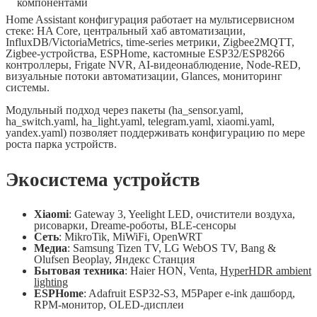
Home Assistant конфигурация работает на мультисервисном
стеке: HA Core, центральный хаб автоматизации,
InfluxDB/VictoriaMetrics, time-series метрики, Zigbee2MQTT,
Zigbee-устройства, ESPHome, кастомные ESP32/ESP8266
контроллеры, Frigate NVR, AI-видеонаблюдение, Node-RED,
визуальные потоки автоматизации, Glances, мониторинг
системы.
Модульный подход через пакеты (ha_sensor.yaml,
ha_switch.yaml, ha_light.yaml, telegram.yaml, xiaomi.yaml,
yandex.yaml) позволяет поддерживать конфигурацию по мере
роста парка устройств.
Экосистема устройств
Xiaomi
: Gateway 3, Yeelight LED, очистители воздуха,
рисоварки, Dreame-роботы, BLE-сенсоры
Сеть
: MikroTik, MiWiFi, OpenWRT
Медиа
: Samsung Tizen TV, LG WebOS TV, Bang &
Olufsen Beoplay, Яндекс Станция
Бытовая техника
: Haier HON, Venta,
HyperHDR ambient
lighting
ESPHome
: Adafruit ESP32-S3, M5Paper e-ink дашборд,
RPM-монитор, OLED-дисплеи