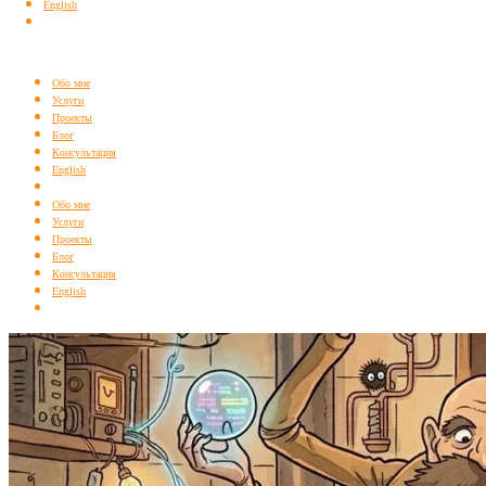
English
Обо мне
Услуги
Проекты
Блог
Консультация
English
Обо мне
Услуги
Проекты
Блог
Консультация
English