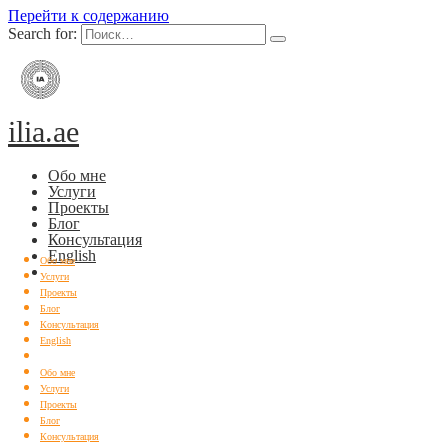
Перейти к содержанию
Search for:
ilia.ae
Обо мне
Услуги
Проекты
Блог
Консультация
English
Обо мне
Услуги
Проекты
Блог
Консультация
English
Обо мне
Услуги
Проекты
Блог
Консультация