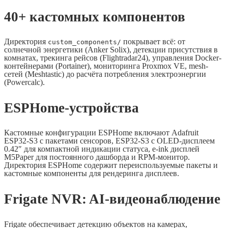
40+ кастомных компонентов
Директория
покрывает всё: от
custom_components/
солнечной энергетики (Anker Solix), детекции присутствия в
комнатах, трекинга рейсов (Flightradar24), управления Docker-
контейнерами (Portainer), мониторинга Proxmox VE, mesh-
сетей (Meshtastic) до расчёта потребления электроэнергии
(Powercalc).
ESPHome-устройства
Кастомные конфигурации ESPHome включают Adafruit
ESP32-S3 с пакетами сенсоров, ESP32-S3 с OLED-дисплеем
0.42″ для компактной индикации статуса, e-ink дисплей
M5Paper для постоянного дашборда и RPM-монитор.
Директория ESPHome содержит переиспользуемые пакеты и
кастомные компоненты для рендеринга дисплеев.
Frigate NVR: AI-видеонаблюдение
Frigate обеспечивает детекцию объектов на камерах,