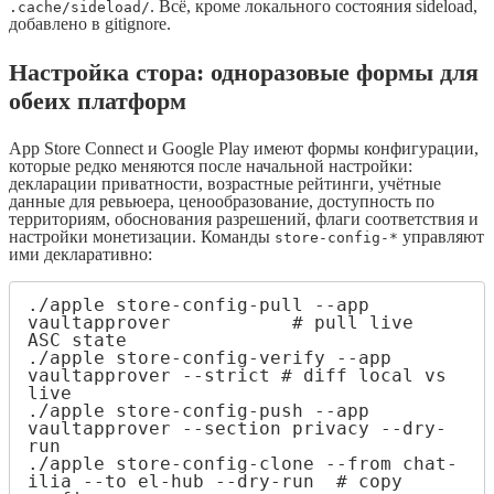
. Всё, кроме локального состояния sideload,
.cache/sideload/
добавлено в gitignore.
Настройка стора: одноразовые формы для
обеих платформ
App Store Connect и Google Play имеют формы конфигурации,
которые редко меняются после начальной настройки:
декларации приватности, возрастные рейтинги, учётные
данные для ревьюера, ценообразование, доступность по
территориям, обоснования разрешений, флаги соответствия и
настройки монетизации. Команды
управляют
store-config-*
ими декларативно:
./apple store-config-pull --app 
vaultapprover           # pull live 
ASC state

./apple store-config-verify --app 
vaultapprover --strict # diff local vs 
live

./apple store-config-push --app 
vaultapprover --section privacy --dry-
run

./apple store-config-clone --from chat-
ilia --to el-hub --dry-run  # copy 