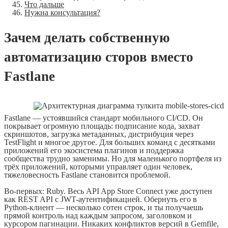
Что дальше
Нужна консультация?
Зачем делать собственную
автоматизацию сторов вместо
Fastlane
Fastlane — устоявшийся стандарт мобильного CI/CD. Он
покрывает огромную площадь: подписание кода, захват
скриншотов, загрузка метаданных, дистрибуция через
TestFlight и многое другое. Для больших команд с десятками
приложений его экосистема плагинов и поддержка
сообщества трудно заменимы. Но для маленького портфеля из
трёх приложений, которыми управляет один человек,
тяжеловесность Fastlane становится проблемой.
Во-первых: Ruby. Весь API App Store Connect уже доступен
как REST API с JWT-аутентификацией. Обернуть его в
Python-клиент — несколько сотен строк, и ты получаешь
прямой контроль над каждым запросом, заголовком и
курсором пагинации. Никаких конфликтов версий в Gemfile,