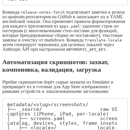
Команда
подтягивает заметки к релизу
release-notes-fetch
из upstream-репозитория на GitHub и записывает их в YAML
английской локали. Она применяет правила форматирования
для каждого приложения из
: удаление строк по
apps.yaml
паттернам (с многоязычными стоп-листами для функций,
которые брендированные сборки не поставляют), текстовые
замены и очистку от markdown. Команда
translate-locale
затем генерирует черновики для целевых локалей через
Anthropic API при настроенном
.
ANTHROPIC_API_KEY
Автоматизация скриншотов: захват,
компоновка, валидация, загрузка
Pipeline скриншотов берёт сырые захваты из Simulator и
превращает их в готовые для App Store изображения с
рамками устройств и локализованными заголовками:
metadata/<slug>/screenshots/

├── _source/                    raw UI 
captures (iPhone, iPad, per-locale)

│   ├── screens.yaml            screen 
catalog, devices, styles, frame insets

│   ├── <locale>/              locale-