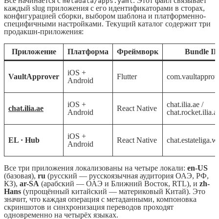
Всё начинается с
. Этот файл связывает
metadata/apps.yaml
каждый slug приложения с его идентификаторами в сторах,
конфигурацией сборки, выбором шаблона и платформенно-
специфичными настройками. Текущий каталог содержит три
продакшн-приложения:
Приложение
Платформа
Фреймворк
Bundle I
iOS +
VaultApprover
Flutter
com.vaultapprov
Android
iOS +
chat.ilia.ae /
chat.ilia.ae
React Native
Android
chat.rocket.ilia.a
iOS +
EL · Hub
React Native
chat.estateliga.w
Android
Все три приложения локализованы на четыре локали:
en-US
(базовая),
ru
(русский — русскоязычная аудитория ОАЭ, РФ,
КЗ),
ar-SA
(арабский — ОАЭ и Ближний Восток, RTL), и
zh-
Hans
(упрощённый китайский — материковый Китай). Это
значит, что каждая операция с метаданными, компоновка
скриншотов и синхронизация переводов проходят
одновременно на четырёх языках.