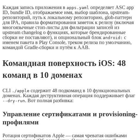
Каждая запись приложения в
определяет ASC app
apps.yaml
ID, bundle ID, отображаемое имя, выбор шаблона, upstream-
репозиторий, путь к локальному репозиторию, glob-паттерн
для IPA, правила форматирования заметок к релизу (включая
многоязычные стоп-листы для фильтрации записей из
upstream changelog о функциях, которые брендированные
сборки не поставляют), и опциональный блок
с
android:
именем пакета в Play Console, треком релиза по умолчанию,
командой Gradle-сборки и путём к AAB.
Командная поверхность iOS: 48
команд в 10 доменах
CLI
содержит 48 подкоманд в 10 функциональных
./apple
доменах. Каждая деструктивная операция поддерживает флаг
. Вот полная разбивка:
--dry-run
Управление сертификатами и provisioning-
профилями
Ротация сертификатов Apple — самая чреватая ошибками