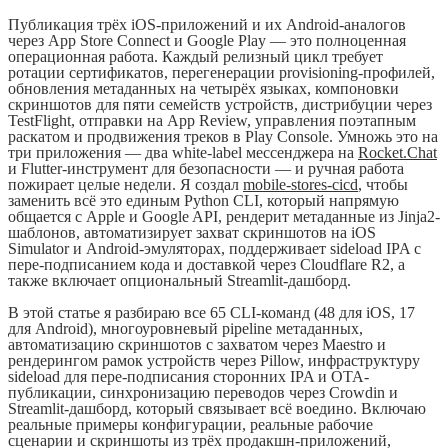
Публикация трёх iOS-приложений и их Android-аналогов
через App Store Connect и Google Play — это полноценная
операционная работа. Каждый релизный цикл требует
ротации сертификатов, перегенерации provisioning-профилей,
обновления метаданных на четырёх языках, компоновки
скриншотов для пяти семейств устройств, дистрибуции через
TestFlight, отправки на App Review, управления поэтапным
раскатом и продвижения треков в Play Console. Умножь это на
три приложения — два white-label мессенджера на
Rocket.Chat
и Flutter-инструмент для безопасности — и ручная работа
пожирает целые недели. Я создал
mobile-stores-cicd
, чтобы
заменить всё это единым Python CLI, который напрямую
общается с Apple и Google API, рендерит метаданные из Jinja2-
шаблонов, автоматизирует захват скриншотов на iOS
Simulator и Android-эмуляторах, поддерживает sideload IPA с
пере-подписанием кода и доставкой через Cloudflare R2, а
также включает опциональный Streamlit-дашборд.
В этой статье я разбираю все 65 CLI-команд (48 для iOS, 17
для Android), многоуровневый pipeline метаданных,
автоматизацию скриншотов с захватом через Maestro и
рендерингом рамок устройств через Pillow, инфраструктуру
sideload для пере-подписания сторонних IPA и OTA-
публикации, синхронизацию переводов через Crowdin и
Streamlit-дашборд, который связывает всё воедино. Включаю
реальные примеры конфигурации, реальные рабочие
сценарии и скриншоты из трёх продакшн-приложений,