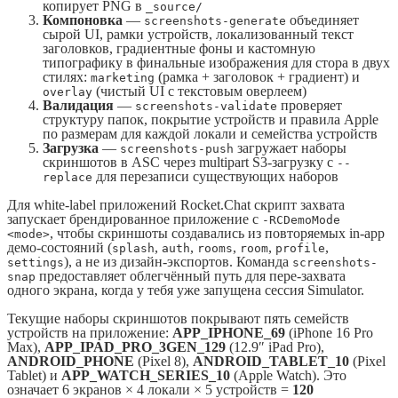
копирует PNG в
_source/
Компоновка
—
объединяет
screenshots-generate
сырой UI, рамки устройств, локализованный текст
заголовков, градиентные фоны и кастомную
типографику в финальные изображения для стора в двух
стилях:
(рамка + заголовок + градиент) и
marketing
(чистый UI с текстовым оверлеем)
overlay
Валидация
—
проверяет
screenshots-validate
структуру папок, покрытие устройств и правила Apple
по размерам для каждой локали и семейства устройств
Загрузка
—
загружает наборы
screenshots-push
скриншотов в ASC через multipart S3-загрузку с
--
для перезаписи существующих наборов
replace
Для white-label приложений Rocket.Chat скрипт захвата
запускает брендированное приложение с
-RCDemoMode
, чтобы скриншоты создавались из повторяемых in-app
<mode>
демо-состояний (
,
,
,
,
,
splash
auth
rooms
room
profile
), а не из дизайн-экспортов. Команда
settings
screenshots-
предоставляет облегчённый путь для пере-захвата
snap
одного экрана, когда у тебя уже запущена сессия Simulator.
Текущие наборы скриншотов покрывают пять семейств
устройств на приложение:
APP_IPHONE_69
(iPhone 16 Pro
Max),
APP_IPAD_PRO_3GEN_129
(12.9″ iPad Pro),
ANDROID_PHONE
(Pixel 8),
ANDROID_TABLET_10
(Pixel
Tablet) и
APP_WATCH_SERIES_10
(Apple Watch). Это
означает 6 экранов × 4 локали × 5 устройств =
120