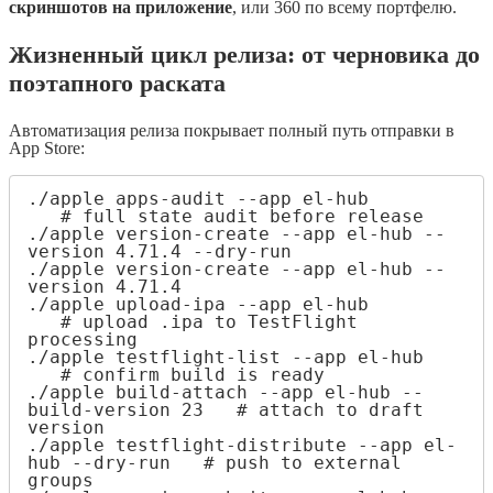
скриншотов на приложение
, или 360 по всему портфелю.
Жизненный цикл релиза: от черновика до
поэтапного раската
Автоматизация релиза покрывает полный путь отправки в
App Store:
./apple apps-audit --app el-hub        
   # full state audit before release

./apple version-create --app el-hub --
version 4.71.4 --dry-run

./apple version-create --app el-hub --
version 4.71.4

./apple upload-ipa --app el-hub        
   # upload .ipa to TestFlight 
processing

./apple testflight-list --app el-hub   
   # confirm build is ready

./apple build-attach --app el-hub --
build-version 23   # attach to draft 
version

./apple testflight-distribute --app el-
hub --dry-run   # push to external 
groups
