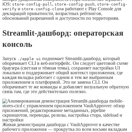
iOS:
,
,
store-config-pull
store-config-push
store-config-
и
работают с Play Console для
verify
store-config-clone
деклараций приватности, возрастных рейтингов,
обоснований разрешений и доступности по территориям.
Streamlit-дашборд: операторская
консоль
Запуск
поднимает Streamlit-дашборд, который
./apple ui
оборачивает CLI в веб-интерфейс. Он следует цветовой схеме
браузера (светлая и тёмная темы), сохраняет настройки UI
локально и поддерживает общий контекст приложения, где
каждая вкладка работает с одним и тем же выбранным
приложением и платформой. Это не замена CLI. Он
оборачивает те же команды и добавляет визуальную обратную
связь там, где это действительно полезно.
Живая демонстрация дашборда с VaultApprover в качестве
рабочего приложения — прокрутка по всем восьми вкладкам