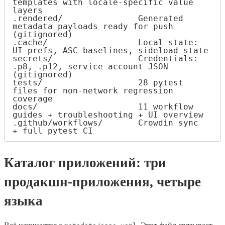
templates with locale-specific value 
layers

.rendered/               Generated 
metadata payloads ready for push 
(gitignored)

.cache/                  Local state: 
UI prefs, ASC baselines, sideload state

secrets/                 Credentials: 
.p8, .p12, service account JSON 
(gitignored)

tests/                   28 pytest 
files for non-network regression 
coverage

docs/                    11 workflow 
guides + troubleshooting + UI overview

.github/workflows/       Crowdin sync 
+ full pytest CI
Каталог приложений: три
продакшн-приложения, четыре
языка