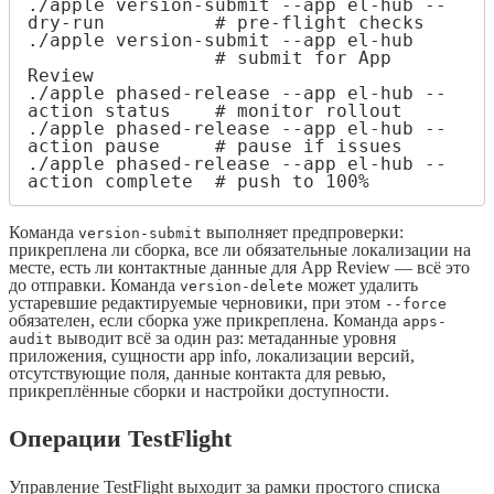
./apple version-submit --app el-hub --
dry-run          # pre-flight checks

./apple version-submit --app el-hub    
                 # submit for App 
Review

./apple phased-release --app el-hub --
action status    # monitor rollout

./apple phased-release --app el-hub --
action pause     # pause if issues

./apple phased-release --app el-hub --
action complete  # push to 100%
Команда
выполняет предпроверки:
version-submit
прикреплена ли сборка, все ли обязательные локализации на
месте, есть ли контактные данные для App Review — всё это
до отправки. Команда
может удалить
version-delete
устаревшие редактируемые черновики, при этом
--force
обязателен, если сборка уже прикреплена. Команда
apps-
выводит всё за один раз: метаданные уровня
audit
приложения, сущности app info, локализации версий,
отсутствующие поля, данные контакта для ревью,
прикреплённые сборки и настройки доступности.
Операции TestFlight
Управление TestFlight выходит за рамки простого списка