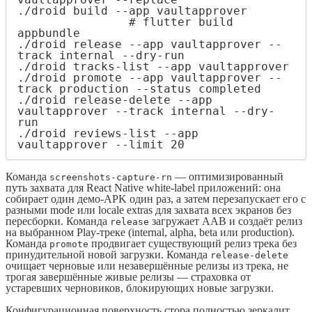
./droid build --app vaultapprover      
                # flutter build 
appbundle

./droid release --app vaultapprover --
track internal --dry-run

./droid tracks-list --app vaultapprover

./droid promote --app vaultapprover --
track production --status completed

./droid release-delete --app 
vaultapprover --track internal --dry-
run

./droid reviews-list --app 
vaultapprover --limit 20
Команда
— оптимизированный
screenshots-capture-rn
путь захвата для React Native white-label приложений: она
собирает один демо-APK один раз, а затем перезапускает его с
разными mode или locale extras для захвата всех экранов без
пересборки. Команда
загружает AAB и создаёт релиз
release
на выбранном Play-треке (internal, alpha, beta или production).
Команда
продвигает существующий релиз трека без
promote
принудительной новой загрузки. Команда
release-delete
очищает черновые или незавершённые релизы из трека, не
трогая завершённые живые релизы — страховка от
устаревших черновиков, блокирующих новые загрузки.
Конфигурационная поверхность стора полностью зеркалит