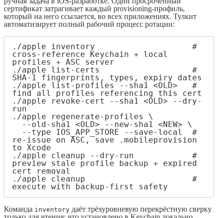
ручная задача в iOS-разработке. Один просроченный
сертификат затрагивает каждый provisioning-профиль,
который на него ссылается, во всех приложениях. Тулкит
автоматизирует полный рабочий процесс ротации:
./apple inventory                    # 
cross-reference Keychain + local 
profiles + ASC server

./apple list-certs                   # 
SHA-1 fingerprints, types, expiry dates

./apple list-profiles --sha1 <OLD>   # 
find all profiles referencing this cert

./apple revoke-cert --sha1 <OLD> --dry-
run

./apple regenerate-profiles \

  --old-sha1 <OLD> --new-sha1 <NEW> \

  --type IOS_APP_STORE --save-local  # 
re-issue on ASC, save .mobileprovision 
to Xcode

./apple cleanup --dry-run            # 
preview stale profile backup + expired 
cert removal

./apple cleanup                      # 
execute with backup-first safety
Команда
даёт трёхуровневую перекрёстную сверку
inventory
только для чтения: что установлено в Keychain локально,