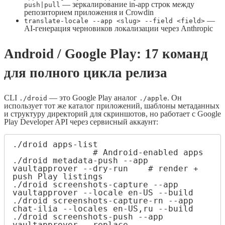
— зеркалирование in-app строк между
push|pull
репозиторием приложения и Crowdin
—
translate-locale --app <slug> --field <field>
AI-генерация черновиков локализации через Anthropic
Android / Google Play: 17 команд
для полного цикла релиза
CLI
— это Google Play аналог
. Он
./droid
./apple
использует тот же каталог приложений, шаблоны метаданных
и структуру директорий для скриншотов, но работает с Google
Play Developer API через сервисный аккаунт:
./droid apps-list                      
                # Android-enabled apps

./droid metadata-push --app 
vaultapprover --dry-run    # render + 
push Play listings

./droid screenshots-capture --app 
vaultapprover --locale en-US --build

./droid screenshots-capture-rn --app 
chat-ilia --locales en-US,ru --build

./droid screenshots-push --app 
vaultapprover --replace
