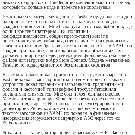
никаких сюрпризов с Bundler, никакой зависимости от языка,
который ты больше нигде в проекте не используешь.
Во-вторых: структура метаданных. Fastlane предполагает один
набор плоских текстовых файлов на каждую локаль для
каждого приложения. Мне была нужна система шаблонов, где
общий контент (паттерны URL политики
конфиденциальности, общий промо-текст) живёт в
переиспользуемых шаблонах, специфичные для приложения
значения (названия брендов, заметки о версиях) — в YAML на
каждое приложение, а движок рендеринга объединяет пять
уровней приоритета перед генерацией финальных текстовых
файлов для загрузки в App Store Connect. Модель метаданных
Fastlane не поддерживает это без внешних скриптов.
В-третьих: компоновка скриншотов. Инструмент snapshot в
Fastlane захватывает скриншоты, но компоновка с рамками
устройств, локализованными заголовками, градиентными
фонами и кастомной типографикой требует frameit или
внешних инструментов. Мне был нужен единый pipeline:
Maestro-потоки проводят Simulator через каждое состояние
приложения, сырые PNG попадают в структурированную
директорию, Pillow компонует их с оверлеями рамок и
текстом заголовков из YAML по локалям, а финальные
изображения загружаются напрямую в ASC через тот же
Python-клиент.
Результат — тулкит, который делает меньше, чем Fastlane по