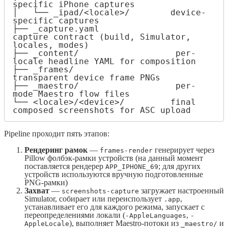
specific iPhone captures

│   └── _ipad/<locale>/        device-
specific captures

├── _capture.yaml               
capture contract (build, Simulator, 
locales, modes)

├── _content/                   per-
locale headline YAML for composition

├── _frames/                    
transparent device frame PNGs

├── _maestro/                   per-
mode Maestro flow files

└── <locale>/<device>/         final 
composed screenshots for ASC upload
Pipeline проходит пять этапов:
Рендеринг рамок
—
генерирует через
frames-render
Pillow фолбэк-рамки устройств (на данный момент
поставляется рендерер
; для других
APP_IPHONE_69
устройств используются вручную подготовленные
PNG-рамки)
Захват
—
загружает настроенный
screenshots-capture
Simulator, собирает или переиспользует
,
.app
устанавливает его для каждого режима, запускает с
переопределениями локали (
,
-AppleLanguages
-
), выполняет Maestro-потоки из
и
AppleLocale
_maestro/