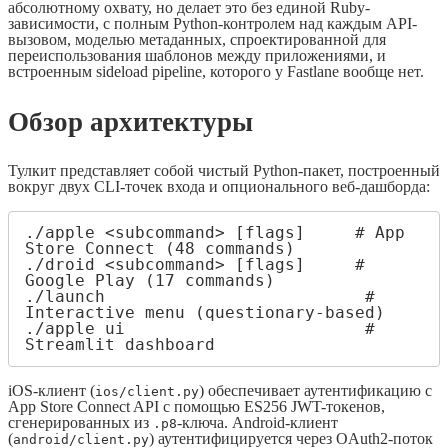
абсолютному охвату, но делает это без единой Ruby-
зависимости, с полным Python-контролем над каждым API-
вызовом, моделью метаданных, спроектированной для
переиспользования шаблонов между приложениями, и
встроенным sideload pipeline, которого у Fastlane вообще нет.
Обзор архитектуры
Тулкит представляет собой чистый Python-пакет, построенный
вокруг двух CLI-точек входа и опционального веб-дашборда:
./apple <subcommand> [flags]     # App 
Store Connect (48 commands)

./droid <subcommand> [flags]     # 
Google Play (17 commands)

./launch                          # 
Interactive menu (questionary-based)

./apple ui                        # 
Streamlit dashboard
iOS-клиент (
) обеспечивает аутентификацию с
ios/client.py
App Store Connect API с помощью ES256 JWT-токенов,
сгенерированных из
-ключа. Android-клиент
.p8
(
) аутентифицируется через OAuth2-поток
android/client.py