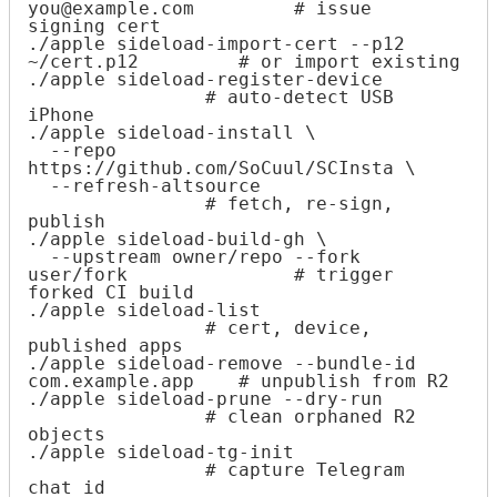
you@example.com         # issue 
signing cert

./apple sideload-import-cert --p12 
~/cert.p12         # or import existing

./apple sideload-register-device       
                # auto-detect USB 
iPhone

./apple sideload-install \

  --repo 
https://github.com/SoCuul/SCInsta \

  --refresh-altsource                  
                # fetch, re-sign, 
publish

./apple sideload-build-gh \

  --upstream owner/repo --fork 
user/fork               # trigger 
forked CI build

./apple sideload-list                  
                # cert, device, 
published apps

./apple sideload-remove --bundle-id 
com.example.app    # unpublish from R2

./apple sideload-prune --dry-run       
                # clean orphaned R2 
objects

./apple sideload-tg-init               
                # capture Telegram 
chat_id