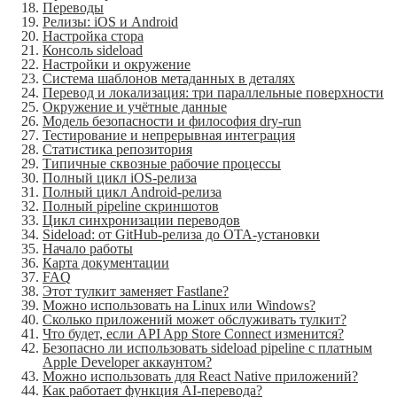
Переводы
Релизы: iOS и Android
Настройка стора
Консоль sideload
Настройки и окружение
Система шаблонов метаданных в деталях
Перевод и локализация: три параллельные поверхности
Окружение и учётные данные
Модель безопасности и философия dry-run
Тестирование и непрерывная интеграция
Статистика репозитория
Типичные сквозные рабочие процессы
Полный цикл iOS-релиза
Полный цикл Android-релиза
Полный pipeline скриншотов
Цикл синхронизации переводов
Sideload: от GitHub-релиза до OTA-установки
Начало работы
Карта документации
FAQ
Этот тулкит заменяет Fastlane?
Можно использовать на Linux или Windows?
Сколько приложений может обслуживать тулкит?
Что будет, если API App Store Connect изменится?
Безопасно ли использовать sideload pipeline с платным
Apple Developer аккаунтом?
Можно использовать для React Native приложений?
Как работает функция AI-перевода?