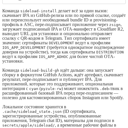
Команда
делает всё за один вызов:
sideload-install
скачивает IPA из GitHub-релиза или по прямой ссылке, создаёт
или переиспользует необходимый bundle ID и provisioning-
профиль в ASC, пере-подписывает приложение через
,
zsign
загружает подписанный IPA и OTA-манифест в Cloudflare R2,
выводит URL для установки и опционально отправляет
ссылку с QR-кодом в Telegram. Тип сертификата имеет
значение: сертификаты
ведут к профилям
DEVELOPMENT
(требуется однократное подтверждение
IOS_APP_DEVELOPMENT
доверия на устройстве), тогда как сертификаты
DISTRIBUTION
ведут к профилям
для более чистой OTA-
IOS_APP_ADHOC
установки.
Команда
идёт дальше: она запускает
sideload-build-gh
сборку в форкнутом GitHub Actions, ждёт артефакт, скачивает
результат, пере-подписывает и публикует IPA. Для
приложений, которые это поддерживают, опциональная
интеграция с
(
) может инжектить
-твик в
cyan
pyzule-rw
.deb
расшифрованный базовый IPA перед пере-подписанием —
полезно для кастомизированных сборок Instagram или Spotify.
Локальное состояние хранится в
(ID сертификата,
.cache/sideload_state.json
зарегистрированные устройства, опубликованные
приложения, Telegram chat ID), материалы для подписи в
, а временные рабочие файлы в
secrets/apple/sideload/