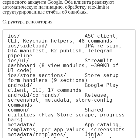
сервисного аккаунта Google. Оба клиента реализуют
автоматическую пагинацию, обработку rate-limit и
структурированные отчёты об ошибках.
Структура репозитория:
ios/                     ASC client, 
CLI, Keychain helpers, 48 commands

ios/sideload/            IPA re-sign, 
OTA manifest, R2 publish, Telegram 
pipeline

ios/ui/                  Streamlit 
dashboard (8 view modules, ~300KB of 
UI code)

ios/store_sections/      Store setup 
form handlers (9 sections)

android/                 Google Play 
client, CLI, 17 commands

android/commands/        Release, 
screenshot, metadata, store-config 
commands

common/                  Shared 
utilities (Play Store scrape, progress 
bars)

metadata/                App catalog, 
templates, per-app values, screenshots

metadata/templates/      Jinja2 