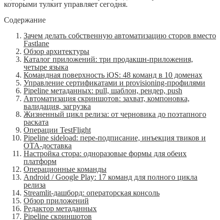
которыми тулкит управляет сегодня.
Содержание
Зачем делать собственную автоматизацию сторов вместо
Fastlane
Обзор архитектуры
Каталог приложений: три продакшн-приложения,
четыре языка
Командная поверхность iOS: 48 команд в 10 доменах
Управление сертификатами и provisioning-профилями
Pipeline метаданных: pull, шаблон, рендер, push
Автоматизация скриншотов: захват, компоновка,
валидация, загрузка
Жизненный цикл релиза: от черновика до поэтапного
раската
Операции TestFlight
Pipeline sideload: пере-подписание, инъекция твиков и
OTA-доставка
Настройка стора: одноразовые формы для обеих
платформ
Операционные команды
Android / Google Play: 17 команд для полного цикла
релиза
Streamlit-дашборд: операторская консоль
Обзор приложений
Редактор метаданных
Pipeline скриншотов