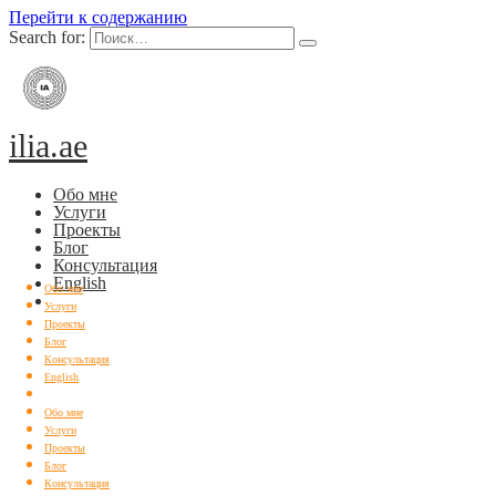
Перейти к содержанию
Search for:
ilia.ae
Обо мне
Услуги
Проекты
Блог
Консультация
English
Обо мне
Услуги
Проекты
Блог
Консультация
English
Обо мне
Услуги
Проекты
Блог
Консультация