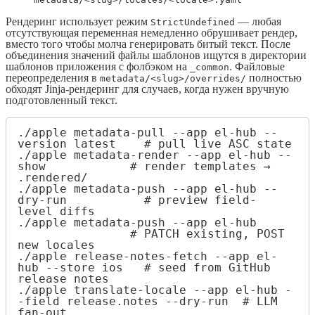
Рендеринг использует режим
— любая
StrictUndefined
отсутствующая переменная немедленно обрушивает рендер,
вместо того чтобы молча генерировать битый текст. После
объединения значений файлы шаблонов ищутся в директории
шаблонов приложения с фолбэком на
. Файловые
_common
переопределения в
полностью
metadata/<slug>/overrides/
обходят Jinja-рендеринг для случаев, когда нужен вручную
подготовленный текст.
./apple metadata-pull --app el-hub --
version latest    # pull live ASC state

./apple metadata-render --app el-hub --
show            # render templates → 
.rendered/

./apple metadata-push --app el-hub --
dry-run           # preview field-
level diffs

./apple metadata-push --app el-hub     
                # PATCH existing, POST 
new locales

./apple release-notes-fetch --app el-
hub --store ios   # seed from GitHub 
release notes

./apple translate-locale --app el-hub -
-field release.notes --dry-run  # LLM 
fan-out