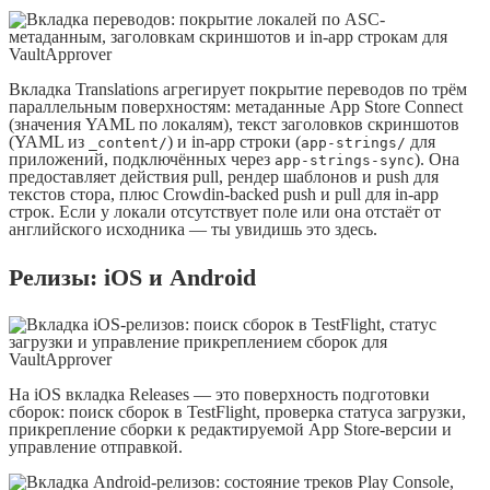
Вкладка Translations агрегирует покрытие переводов по трём
параллельным поверхностям: метаданные App Store Connect
(значения YAML по локалям), текст заголовков скриншотов
(YAML из
) и in-app строки (
для
_content/
app-strings/
приложений, подключённых через
). Она
app-strings-sync
предоставляет действия pull, рендер шаблонов и push для
текстов стора, плюс Crowdin-backed push и pull для in-app
строк. Если у локали отсутствует поле или она отстаёт от
английского исходника — ты увидишь это здесь.
Релизы: iOS и Android
На iOS вкладка Releases — это поверхность подготовки
сборок: поиск сборок в TestFlight, проверка статуса загрузки,
прикрепление сборки к редактируемой App Store-версии и
управление отправкой.