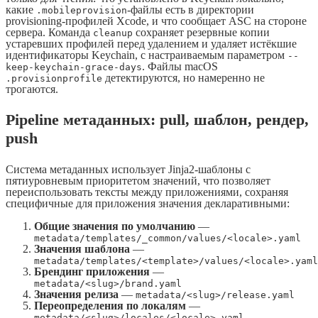
какие
-файлы есть в директории
.mobileprovision
provisioning-профилей Xcode, и что сообщает ASC на стороне
сервера. Команда
сохраняет резервные копии
cleanup
устаревших профилей перед удалением и удаляет истёкшие
идентификаторы Keychain, с настраиваемым параметром
--
. Файлы macOS
keep-keychain-grace-days
детектируются, но намеренно не
.provisionprofile
трогаются.
Pipeline метаданных: pull, шаблон, рендер,
push
Система метаданных использует Jinja2-шаблоны с
пятиуровневым приоритетом значений, что позволяет
переиспользовать тексты между приложениями, сохраняя
специфичные для приложения значения декларативными:
Общие значения по умолчанию
—
metadata/templates/_common/values/<locale>.yaml
Значения шаблона
—
metadata/templates/<template>/values/<locale>.yaml
Брендинг приложения
—
metadata/<slug>/brand.yaml
Значения релиза
—
metadata/<slug>/release.yaml
Переопределения по локалям
—
metadata/<slug>/locales/<locale>.yaml