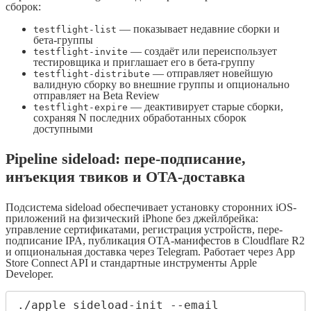
сборок:
— показывает недавние сборки и
testflight-list
бета-группы
— создаёт или переиспользует
testflight-invite
тестировщика и приглашает его в бета-группу
— отправляет новейшую
testflight-distribute
валидную сборку во внешние группы и опционально
отправляет на Beta Review
— деактивирует старые сборки,
testflight-expire
сохраняя N последних обработанных сборок
доступными
Pipeline sideload: пере-подписание,
инъекция твиков и OTA-доставка
Подсистема sideload обеспечивает установку сторонних iOS-
приложений на физический iPhone без джейлбрейка:
управление сертификатами, регистрация устройств, пере-
подписание IPA, публикация OTA-манифестов в Cloudflare R2
и опциональная доставка через Telegram. Работает через App
Store Connect API и стандартные инструменты Apple
Developer.
./apple sideload-init --email 