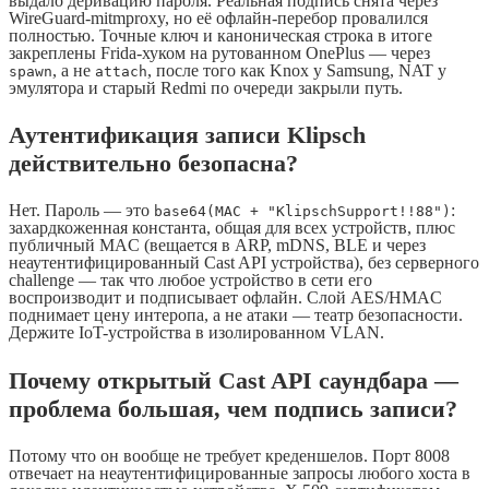
выдало деривацию пароля. Реальная подпись снята через
WireGuard-mitmproxy, но её офлайн-перебор провалился
полностью. Точные ключ и каноническая строка в итоге
закреплены Frida-хуком на рутованном OnePlus — через
, а не
, после того как Knox у Samsung, NAT у
spawn
attach
эмулятора и старый Redmi по очереди закрыли путь.
Аутентификация записи Klipsch
действительно безопасна?
Нет. Пароль — это
:
base64(MAC + "KlipschSupport!!88")
захардкоженная константа, общая для всех устройств, плюс
публичный MAC (вещается в ARP, mDNS, BLE и через
неаутентифицированный Cast API устройства), без серверного
challenge — так что любое устройство в сети его
воспроизводит и подписывает офлайн. Слой AES/HMAC
поднимает цену интеропа, а не атаки — театр безопасности.
Держите IoT-устройства в изолированном VLAN.
Почему открытый Cast API саундбара —
проблема большая, чем подпись записи?
Потому что он вообще не требует креденшелов. Порт 8008
отвечает на неаутентифицированные запросы любого хоста в