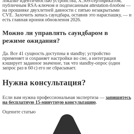
локалке идентичностью устройства, X.509-сертификатом,
публичным RSA-ключом и подписанным attestation-блобом —
на прошивке двухлетней давности с пятью незакрытыми
CVE. Залочить
запись
саундбара, оставив это нараспашку, — и
есть главная ирония обновления 2026.
Можно ли управлять саундбаром в
режиме ожидания?
Да. Все 41 сущность доступны в standby; устройство
применяет и сохраняет настройки во сне, а интеграция
кэширует заданное значение, так что standby-опрос (один
запрос раз в 60 с) его не сбрасывает.
Нужна консультация?
Если вам нужна профессиональная экспертиза —
запишитесь
на бесплатную 15-минутную консультацию
.
Оцените статью