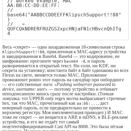
// worked example, MAC 
AA:BB:CC:DD:EE:FF:

//   
base64("AABBCCDDEEFFKlipschSupport!!88"
)

//   = 
QUFCQkNDRERFRUZGS2xpcHNjaFN1cHBvcnQhITg
4
Весь «секрет» — одна захардкоженная 18-символьная строка
, приклеенная к MAC-адресу устройства
KlipschSupport!!88
и закодированная в Base64. Base64 — это кодирование, не
шифрование: прогоните через
, и пароль
base64 -d
разворачивается в открытый текст. Ни соли, ни KDF, ни
секрета на установку; константа байт в байт одинакова во всех
Flexus на свете, меняется только MAC. Приложение
провижинит ровно этот пароль на саундбар при онбординге
— его собственные логи:
«Pushing webserver password to
device, username: user»
— поэтому устройство и отбивает
неподписанную запись сразу после настройки. (Тонкая
ловушка: тот UPPER-only regex молча выбрасывает строчные
hex, так что MAC, прочитанный как
, даст
aa:bb:...
неверный пароль, если предварительно не привести к
верхнему регистру. Моя имплементация приводит.) И MAC
тоже не секрет — он вещается в ARP, в mDNS, в BLE-рекламе
устройства, и его же отдаёт тот самый
неаутентифицированный Cast API на 8008. Это была лёгкая