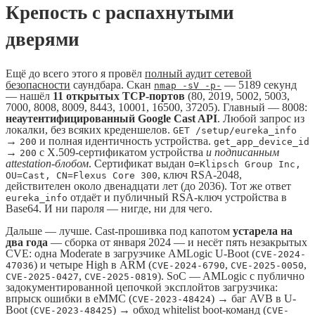
Крепость с распахнутыми
дверями
Ещё до всего этого я провёл
полный аудит сетевой
безопасности
саундбара. Скан
— 5189 секунд
nmap -sV -p-
— нашёл
11 открытых TCP-портов
(80, 2019, 5002, 5003,
7000, 8008, 8009, 8443, 10001, 16500, 37205). Главный — 8008:
неаутентифицированный Google Cast API
. Любой запрос из
локалки, без всяких креденшелов.
GET /setup/eureka_info
→
и полная идентичность устройства.
200
get_app_device_id
→
с X.509-сертификатом устройства
и подписанным
200
attestation-блобом
. Сертификат выдан
O=Klipsch Group Inc,
, ключ RSA-2048,
OU=Cast, CN=Flexus Core 300
действителен около двенадцати лет (до 2036). Тот же ответ
отдаёт и публичный RSA-ключ устройства в
eureka_info
Base64. И ни пароля — нигде, ни для чего.
Дальше — лучше. Cast-прошивка под капотом
устарела на
два года
— сборка от января 2024 — и несёт пять незакрытых
CVE: одна Moderate в загрузчике AMLogic U-Boot (
CVE-2024-
) и четыре High в ARM (
,
,
47036
CVE-2024-6790
CVE-2025-0050
,
). SoC — AMLogic с публично
CVE-2025-0427
CVE-2025-0819
задокументированной цепочкой эксплойтов загрузчика:
впрыск ошибки в eMMC (
) → баг AVB в U-
CVE-2023-48424
Boot (
) → обход whitelist boot-команд (
CVE-2023-48425
CVE-