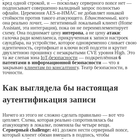
кред одной строкой, и — поскольку серверного nonce нет —
подписывает совершенно валидный запрос полностью
офлайн. Церемония AES-и-HMAC не добавляет никакой
стойкости против такого атакующего.
Единственный
, кого
она реально лочит, — легитимный локальный клиент (Home
Assistant, эта интеграция), пока он не переимплементирует
схему. Она поднимает цену
интеропа
, а не цену
атаки
:
галочка ради комплаенса, прикрученная к записи настроек
саундбара, на устройстве, которое одновременно сливает свою
идентичность, сертификат и ключи всей подсети и крутит
двухлетнюю прошивку с незакрытыми CVE уровня High. Это
та же слепая зона
IoT-безопасности
— подкреплённая
6
патентами в информационной безопасности
— что я
закрываю
клиентам по консалтингу
. Театр безопасности, в
точности.
Как выглядела бы настоящая
аутентификация записи
Ничего из этого не сложно сделать правильно — вот что
цепляет. Схема, которая реально сопротивлялась бы
атакующему в локалке, поменяла бы четыре вещи.
Серверный challenge:
должен нести серверный nonce,
401
который клиент обязан вмешать в подпись, чтобы