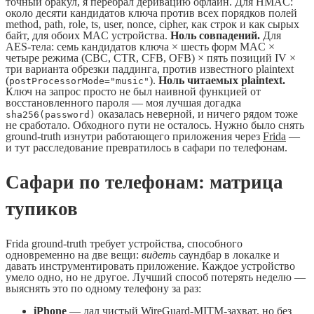
точный оракул, я перебрал деривацию офлайн. Для HMAC:
около десяти кандидатов ключа против всех порядков полей
method, path, role, ts, user, nonce, cipher, как строк и как сырых
байт, для обоих MAC устройства.
Ноль совпадений.
Для
AES-тела: семь кандидатов ключа × шесть форм MAC ×
четыре режима (CBC, CTR, CFB, OFB) × пять позиций IV ×
три варианта обрезки паддинга, против известного plaintext
(
).
Ноль читаемых plaintext.
postProcessorMode="music"
Ключ на запрос просто не был наивной функцией от
восстановленного пароля — моя лучшая догадка
оказалась неверной, и ничего рядом тоже
sha256(password)
не сработало. Обходного пути не осталось. Нужно было снять
ground-truth изнутри работающего приложения через
Frida
—
и тут расследование превратилось в сафари по телефонам.
Сафари по телефонам: матрица
тупиков
Frida ground-truth требует устройства, способного
одновременно на две вещи:
видеть
саундбар в локалке и
давать инструментировать приложение. Каждое устройство
умело одно, но не другое. Лучший способ потерять неделю —
выяснять это по одному телефону за раз:
iPhone
— дал чистый WireGuard-MITM-захват, но без