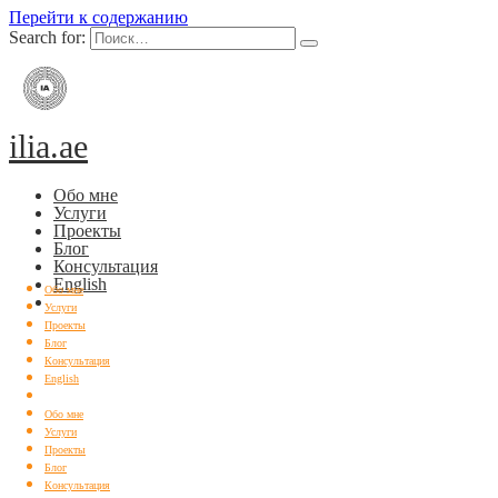
Перейти к содержанию
Search for:
ilia.ae
Обо мне
Услуги
Проекты
Блог
Консультация
English
Обо мне
Услуги
Проекты
Блог
Консультация
English
Обо мне
Услуги
Проекты
Блог
Консультация