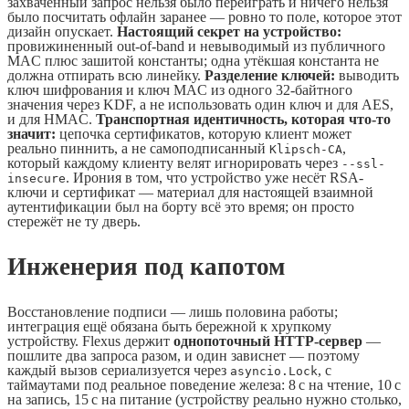
захваченный запрос нельзя было переиграть и ничего нельзя
было посчитать офлайн заранее — ровно то поле, которое этот
дизайн опускает.
Настоящий секрет на устройство:
провижиненный out-of-band и невыводимый из публичного
MAC плюс зашитой константы; одна утёкшая константа не
должна отпирать всю линейку.
Разделение ключей:
выводить
ключ шифрования и ключ MAC из одного 32-байтного
значения через KDF, а не использовать один ключ и для AES,
и для HMAC.
Транспортная идентичность, которая что-то
значит:
цепочка сертификатов, которую клиент может
реально пиннить, а не самоподписанный
,
Klipsch-CA
который каждому клиенту велят игнорировать через
--ssl-
. Ирония в том, что устройство уже несёт RSA-
insecure
ключи и сертификат — материал для настоящей взаимной
аутентификации был на борту всё это время; он просто
стережёт не ту дверь.
Инженерия под капотом
Восстановление подписи — лишь половина работы;
интеграция ещё обязана быть бережной к хрупкому
устройству. Flexus держит
однопоточный HTTP-сервер
—
пошлите два запроса разом, и один зависнет — поэтому
каждый вызов сериализуется через
, с
asyncio.Lock
таймаутами под реальное поведение железа: 8 с на чтение, 10 с
на запись, 15 с на питание (устройству реально нужно столько,