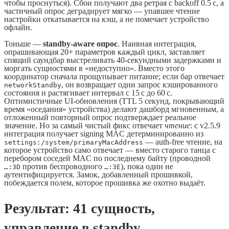
чтобы проснуться). Сбои получают два ретрая с backoff 0.5 с, а
частичный опрос деградирует мягко — упавшее чтение
настройки откатывается на кэш, а не помечает устройство
офлайн.
Тоньше —
standby-aware опрос
. Наивная интеграция,
опрашивающая 20+ параметров каждый цикл, заставляет
спящий саундбар выстреливать 40-секундными задержками и
моргать сущностями в «недоступно». Вместо этого
координатор сначала прощупывает питание; если бар отвечает
, он возвращает один запрос кэшированного
networkStandby
состояния и растягивает интервал с 15 с до 60 с.
Оптимистичные UI-обновления (TTL 5 секунд, покрывающий
время «оседания» устройства) делают дашборд мгновенным, а
отложенный повторный опрос подтверждает реальное
значение. Но за самый чистый фикс отвечает
чтение
: с v2.5.9
интеграция получает signing MAC детерминированно из
— auth-free чтение, на
settings:/system/primaryMacAddress
которое устройство само отвечает — вместо старого танца с
перебором соседей MAC по последнему байту (проводной
против беспроводного
), пока один не
…:3D
…:3E
аутентифицируется. Замок, добавленный прошивкой,
побеждается полем, которое прошивка же охотно выдаёт.
Результат: 41 сущность,
управление в standby