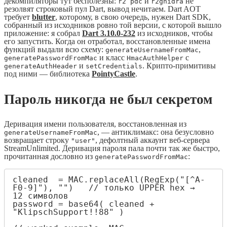
декомпиляторы тут бесполезны:
и
не
r2 pdc
r2ghidra
резолвят строковый пул Dart, вывод нечитаем. Dart AOT
требует
blutter
, которому, в свою очередь, нужен Dart SDK,
собранный из исходников ровно той версии, с которой вышло
приложение: я собрал
Dart 3.10.0-232
из исходников, чтобы
его запустить. Когда он отработал, восстановленные имена
функций выдали всю схему:
,
generateUsernameFromMac
и класс
с
generatePasswordFromMac
HmacAuthHelper
и
. Крипто-примитивы
generateAuthHeader
setCredentials
под ними — библиотека
PointyCastle
.
Пароль никогда не был секретом
Деривация имени пользователя, восстановленная из
, — антиклимакс: она безусловно
generateUsernameFromMac
возвращает строку
, дефолтный аккаунт веб-сервера
"user"
StreamUnlimited. Деривация пароля пала почти так же быстро,
прочитанная дословно из
:
generatePasswordFromMac
cleaned  = MAC.replaceAll(RegExp("[^A-
F0-9]"), "")   // только UPPER hex → 
12 символов

password = base64( cleaned + 
"KlipschSupport!!88" )
