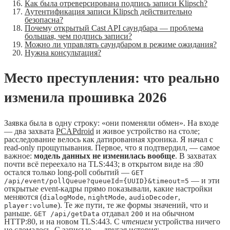
Как была отреверсирована подпись записи Klipsch?
Аутентификация записи Klipsch действительно
безопасна?
Почему открытый Cast API саундбара — проблема
большая, чем подпись записи?
Можно ли управлять саундбаром в режиме ожидания?
Нужна консультация?
Место преступления: что реально
изменила прошивка 2026
Заявка была в одну строку: «они поменяли обмен». На входе
— два захвата
PCAPdroid
и живое устройство на столе;
расследование велось как датированная хроника. Я начал с
read-only прощупывания. Первое, что я подтвердил, — самое
важное:
модель данных не изменилась вообще
. В захватах
почти всё переехало на TLS:443; в открытом виде на :80
остался только long-poll событий —
GET
— и эти
/api/event/pollQueue?queueId={UUID}&timeout=5
открытые event-кадры прямо показывали, какие настройки
меняются (
,
,
,
dialogMode
nightMode
audioDecoder
). Те же пути, те же формы значений, что и
player:volume
раньше.
отдавал
и на обычном
GET /api/getData
200
HTTP:80, и на новом TLS:443. С
чтением
устройства ничего
не сломалось. С записью — другая история: