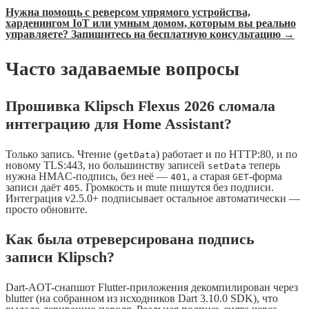
Нужна помощь с реверсом упрямого устройства,
харденингом IoT или умным домом, которым вы реально
управляете? Запишитесь на бесплатную консультацию →
Часто задаваемые вопросы
Прошивка Klipsch Flexus 2026 сломала
интеграцию для Home Assistant?
Только запись. Чтение (
) работает и по HTTP:80, и по
getData
новому TLS:443, но большинству записей
теперь
setData
нужна HMAC-подпись, без неё —
, а старая
-форма
401
GET
записи даёт
. Громкость и mute пишутся без подписи.
405
Интеграция v2.5.0+ подписывает остальное автоматически —
просто обновите.
Как была отреверсирована подпись
записи Klipsch?
Dart-AOT-снапшот Flutter-приложения декомпилирован через
blutter (на собранном из исходников Dart 3.10.0 SDK), что