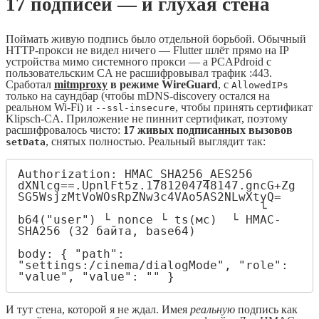
17 подписей — и глухая стена
Поймать живую подпись было отдельной борьбой. Обычный
HTTP-прокси не видел ничего — Flutter шлёт прямо на IP
устройства мимо системного прокси — а PCAPdroid с
пользовательским CA не расшифровывал трафик :443.
Сработал
mitmproxy
в режиме WireGuard
, с
AllowedIPs
только на саундбар (чтобы mDNS-discovery остался на
реальном Wi-Fi) и
, чтобы принять сертификат
--ssl-insecure
Klipsch-CA. Приложение не пиннит сертификат, поэтому
расшифровалось чисто:
17 живых подписанных вызовов
, снятых полностью. Реальный выглядит так:
setData
Authorization: HMAC_SHA256_AES256 
dXNlcg==.UpnlFt5z.1781204748147.gncG+Zg
SG5WsjzMtVoWOsRpZNw3c4VAo5AS2NLwXtyQ=

                                  └ 
b64("user") └ nonce └ ts(мс)  └ HMAC-
SHA256 (32 байта, base64)

body: { "path": 
"settings:/cinema/dialogMode", "role": 
"value", "value": "
" }
И тут стена, которой я не ждал. Имея
реальную
подпись как