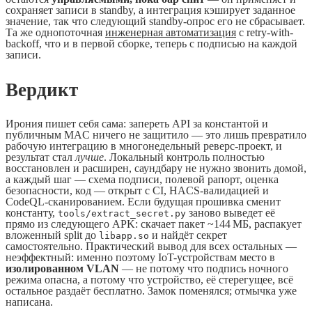
сохраняет записи в standby, а интеграция кэширует заданное
значение, так что следующий standby-опрос его не сбрасывает.
Та же однопоточная
инженерная автоматизация
с retry-with-
backoff, что и в первой сборке, теперь с подписью на каждой
записи.
Вердикт
Ирония пишет себя сама: запереть API за константой и
публичным MAC ничего не защитило — это лишь превратило
рабочую интеграцию в многонедельный реверс-проект, и
результат стал
лучше
. Локальный контроль полностью
восстановлен и расширен, саундбару не нужно звонить домой,
а каждый шаг — схема подписи, полевой рапорт, оценка
безопасности, код — открыт с CI, HACS-валидацией и
CodeQL-сканированием. Если будущая прошивка сменит
константу,
заново выведет её
tools/extract_secret.py
прямо из следующего APK: скачает пакет ~144 МБ, распакует
вложенный split до
и найдёт секрет
libapp.so
самостоятельно. Практический вывод для всех остальных —
неэффектный: именно поэтому IoT-устройствам место в
изолированном VLAN
— не потому что подпись ночного
режима опасна, а потому что устройство, её стерегущее, всё
остальное раздаёт бесплатно. Замок поменялся; отмычка уже
написана.