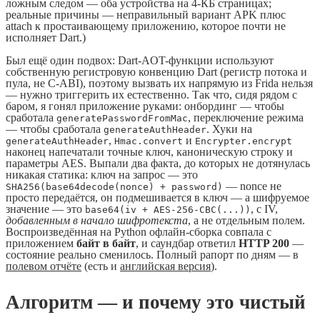
ложным следом — оба устройства на 4-КБ страницах;
реальные причины — неправильный вариант APK плюс
attach к простаивающему приложению, которое почти не
исполняет Dart.)
Был ещё один подвох: Dart-AOT-функции используют
собственную регистровую конвенцию Dart (регистр потока и
пула, не C-ABI), поэтому вызвать их напрямую из Frida нельзя
— нужно триггерить их естественно. Так что, сидя рядом с
баром, я гонял приложение руками: онбординг — чтобы
сработала
, переключение режима
generatePasswordFromMac
— чтобы сработала
. Хуки на
generateAuthHeader
,
и
generateAuthHeader
Hmac.convert
Encrypter.encrypt
наконец напечатали точные ключ, каноническую строку и
параметры AES. Выпали два факта, до которых не дотянулась
никакая статика: ключ на запрос — это
— nonce не
SHA256(base64decode(nonce) + password)
просто передаётся, он подмешивается в ключ — а шифруемое
значение — это
, с IV,
base64(iv + AES-256-CBC(...))
добавленным в начало шифротекста
, а не отдельным полем.
Воспроизведённая на Python офлайн-сборка совпала с
приложением
байт в байт
, и саундбар ответил
HTTP 200
—
состояние реально сменилось. Полный рапорт по дням — в
полевом отчёте
(есть и
английская версия
).
Алгоритм — и почему это чистый