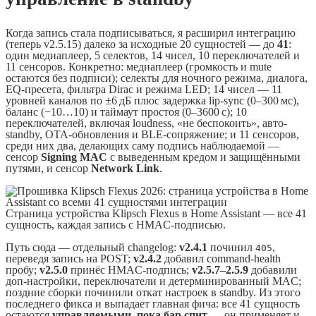
Когда запись стала подписываться, я расширил интеграцию
(теперь v2.5.15) далеко за исходные 20 сущностей — до
41
:
один медиаплеер, 5 селектов, 14 чисел, 10 переключателей и
11 сенсоров. Конкретно: медиаплеер (громкость и mute
остаются без подписи); селекты для ночного режима, диалога,
EQ-пресета, фильтра Dirac и режима LED; 14 чисел — 11
уровней каналов по ±6 дБ плюс задержка lip-sync (0–300 мс),
баланс (−10…10) и таймаут простоя (0–3600 с); 10
переключателей, включая loudness, «не беспокоить», авто-
standby, OTA-обновления и BLE-сопряжение; и 11 сенсоров,
среди них два, делающих саму подпись наблюдаемой —
сенсор
Signing MAC
с выведенным кредом и защищёнными
путями, и сенсор
Network Link
.
Страница устройства Klipsch Flexus в Home Assistant — все 41
сущность, каждая запись с HMAC-подписью.
Путь сюда — отдельный changelog:
v2.4.1
починил
,
405
переведя запись на POST;
v2.4.2
добавил command-health
пробу;
v2.5.0
принёс HMAC-подпись;
v2.5.7–2.5.9
добавили
доп-настройки, переключатели и детерминированный MAC;
поздние сборки починили откат настроек в standby. Из этого
последнего фикса и выпадает главная фича: все 41 сущность
остаются
управляемыми, пока бар спит
— он применяет и