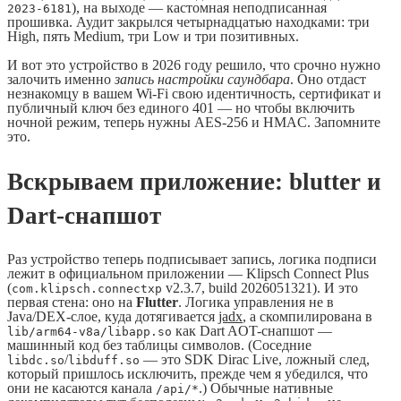
), на выходе — кастомная неподписанная
2023-6181
прошивка. Аудит закрылся четырнадцатью находками: три
High, пять Medium, три Low и три позитивных.
И вот это устройство в 2026 году решило, что срочно нужно
залочить именно
запись настройки саундбара
. Оно отдаст
незнакомцу в вашем Wi-Fi свою идентичность, сертификат и
публичный ключ без единого 401 — но чтобы включить
ночной режим, теперь нужны AES-256 и HMAC. Запомните
это.
Вскрываем приложение: blutter и
Dart-снапшот
Раз устройство теперь подписывает запись, логика подписи
лежит в официальном приложении — Klipsch Connect Plus
(
v2.3.7, build 2026051321). И это
com.klipsch.connectxp
первая стена: оно на
Flutter
. Логика управления не в
Java/DEX-слое, куда дотягивается
jadx
, а скомпилирована в
как Dart AOT-снапшот —
lib/arm64-v8a/libapp.so
машинный код без таблицы символов. (Соседние
/
— это SDK Dirac Live, ложный след,
libdc.so
libduff.so
который пришлось исключить, прежде чем я убедился, что
они не касаются канала
.) Обычные нативные
/api/*