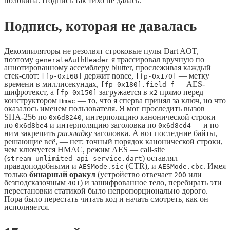
половина. Подпись так тихо не далась.
Подпись, которая не давалась
Декомпиляторы не резолвят строковые пулы Dart AOT,
поэтому
я трассировал вручную по
generateAuthHeader
аннотированному ассемблеру blutter, прослеживая каждый
стек-слот:
держит nonce,
— метку
[fp-0x168]
[fp-0x170]
времени в миллисекундах,
— AES-
[fp-0x180].field_f
шифротекст, а
загружается в
прямо перед
[fp-0x150]
x2
конструктором
— то, что я сперва принял за ключ, но что
Hmac
оказалось именем пользователя. Я мог проследить вызов
SHA-256 по
, интерполяцию канонической строки
0x6d8240
по
и интерполяцию заголовка по
— и по
0x6d8be4
0x6d8cd4
ним закрепить
раскладку
заголовка. А вот последние байты,
решающие всё, — нет: точный порядок канонической строки,
чем ключуется HMAC, режим AES — call-site
(
) оставлял
stream_unlimited_api_service.dart
правдоподобными и
(CTR), и
. Имея
AESMode.sic
AESMode.cbc
только
бинарный оракул
(устройство отвечает
или
200
безподсказочным
) и зашифрованное тело, перебирать эти
401
перестановки статикой было непропорционально дорого.
Пора было перестать читать код и начать смотреть, как он
исполняется.