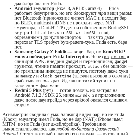
джейлбрейка нет Frida.
Android-эмулятор
(Pixel 8, API 35, arm64) — Frida
работает безупречно, но его блокируют
три
вещи разом:
нет Bluetooth (приложение читает MAC и находит бар
по BLE), multicast mDNS не проходит через NAT
эмулятора, а Dart-HTTP едет на собственном BoringSSL
внутри
с
/
,
libflutter.so
SSL_write
SSL_read
обрезанными до нуля экспортов — так что даже
перехват TLS требует byte-pattern-хука. Frida есть, бара
нет.
Samsung Galaxy Z Fold6
— видел бар, но
Knox/RKP
молча побеждает Frida Interceptor
. Через
я
objection
слил split-APK, внедрил gadget и переподписал; gadget
грузится, чтение памяти проходит,
без ошибок —
attach
но трамплины никогда не пишутся, поэтому даже хуки
на
и
(тысячи вызовов в секунду)
memcpy
clock_gettime
срабатывают
ноль
раз. Идеально тихий тупик на
залоченном флагмане.
Redmi 5 Plus
(рут) — готов помочь, но застрял на
Android 7.1.2 / SDK 25, ниже
приложения;
minSdk 28
даже после даунгрейда через
apktool
оказался слишком
старым.
Асимметрия сводила с ума: Samsung видел бар, но не Frida
(Knox); эмулятор имел Frida, но не бар (NAT); iPhone имел
MITM, но не Frida (нет джейлбрейка). Требование
выкристаллизовалось как
любой не-Samsung физический
Android
. Стенд, который наконец его сломал, — рутованный