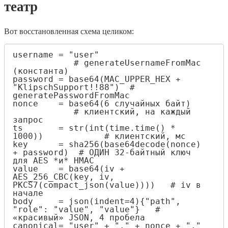
театр
Вот восстановленная схема целиком:
username = "user"                      
            # generateUsernameFromMac 
(константа)

password = base64(MAC_UPPER_HEX + 
"KlipschSupport!!88")  # 
generatePasswordFromMac

nonce    = base64(6 случайных байт)    
            # клиентский, на каждый 
запрос

ts       = str(int(time.time() * 
1000))            # клиентский, мс

key      = sha256(base64decode(nonce) 
+ password)  # ОДИН 32-байтный ключ 
для AES *и* HMAC

value    = base64(iv + 
AES_256_CBC(key, iv, 
PKCS7(compact_json(value))))   # iv в 
начале

body     = json(indent=4){"path", 
"role": "value", "value"}   # 
«красивый» JSON, 4 пробела

canonical= "user" + "." + nonce + "." 