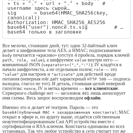
+ ts + "." + url + "." + body   # 
username здесь сырой…

sig      = base64(HMAC_SHA256(key, 
canonical))

Authorization: HMAC_SHA256_AES256 
base64("user").nonce.ts.sig         # …
base64 только в заголовке
Все мелочи, стоившие дней, тут: один 32-байтный ключ
делает
и
шифрование тела AES,
и
HMAC; подписываемое
печатается «красиво» (отступ 4 пробела, порядок ключей
body
), а шифруемое
внутри него —
path, role, value
value
компактный
JSON (
); IV кладётся в
separators=(",",":")
начало шифротекста, а не отдельным полем;
— это
role
для настроек и
для действий вроде
"value"
"activate"
питания (неверная role даёт характерный
— подпись
HTTP 500
валидна, глагол не тот). И деталь, стоившая целой неверной
гипотезы:
, IV и метка времени —
все клиентские
.
nonce
Серверного challenge нет — заголовок
лишь анонсирует
401
имя схемы. Весь запрос воспроизводим
офлайн
.
Именно это и делает её театром. Пароль — это
; MAC
base64(публичный MAC + захардкоженная константа)
открыт в эфире и, по аудиту выше, отдаётся собственным
неаутентифицированным Cast API устройства вместе с
сертификатом и RSA-ключом. Константа одинакова во всех
установках. Так что любое устройство в сети считает тот же