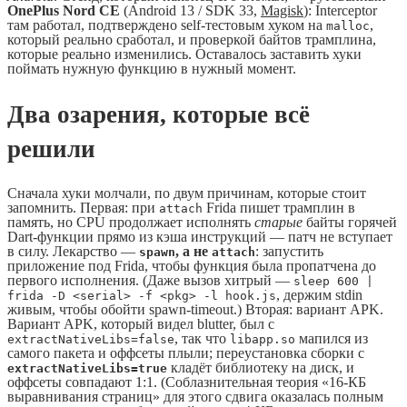
OnePlus Nord CE
(Android 13 / SDK 33,
Magisk
): Interceptor
там работал, подтверждено self-тестовым хуком на
,
malloc
который реально сработал, и проверкой байтов трамплина,
которые реально изменились. Оставалось заставить хуки
поймать нужную функцию в нужный момент.
Два озарения, которые всё
решили
Сначала хуки молчали, по двум причинам, которые стоит
запомнить. Первая: при
Frida пишет трамплин в
attach
память, но CPU продолжает исполнять
старые
байты горячей
Dart-функции прямо из кэша инструкций — патч не вступает
в силу. Лекарство —
, а не
: запустить
spawn
attach
приложение под Frida, чтобы функция была пропатчена до
первого исполнения. (Даже вызов хитрый —
sleep 600 |
, держим stdin
frida -D <serial> -f <pkg> -l hook.js
живым, чтобы обойти spawn-timeout.) Вторая: вариант APK.
Вариант APK, который видел blutter, был с
, так что
мапился из
extractNativeLibs=false
libapp.so
самого пакета и оффсеты плыли; переустановка сборки с
кладёт библиотеку на диск, и
extractNativeLibs=true
оффсеты совпадают 1:1. (Соблазнительная теория «16-КБ
выравнивания страниц» для этого сдвига оказалась полным