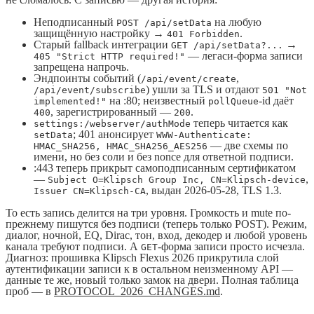
Неподписанный
на любую
POST /api/setData
защищённую настройку →
.
401 Forbidden
Старый fallback интеграции
→
GET /api/setData?...
— легаси-форма записи
405 "Strict HTTP required!"
запрещена напрочь.
Эндпоинты событий (
,
/api/event/create
) ушли за TLS и отдают
/api/event/subscribe
501 "Not
на :80; неизвестный
-id даёт
implemented!"
pollQueue
, зарегистрированный —
.
400
200
теперь читается как
settings:/webserver/authMode
; 401 анонсирует
setData
WWW-Authenticate:
— две схемы по
HMAC_SHA256, HMAC_SHA256_AES256
имени, но без соли и без nonce для ответной подписи.
:443 теперь прикрыт самоподписанным сертификатом
—
,
Subject O=Klipsch Group Inc, CN=Klipsch-device
, выдан 2026-05-28, TLS 1.3.
Issuer CN=Klipsch-CA
То есть запись делится на три уровня. Громкость и mute по-
прежнему пишутся без подписи (теперь только POST). Режим,
диалог, ночной, EQ, Dirac, тон, вход, декодер и любой уровень
канала требуют подписи. А
-форма записи просто исчезла.
GET
Диагноз: прошивка Klipsch Flexus 2026 прикрутила слой
аутентификации записи к в остальном неизменному API —
данные те же, новый только замок на двери. Полная таблица
проб — в
PROTOCOL_2026_CHANGES.md
.