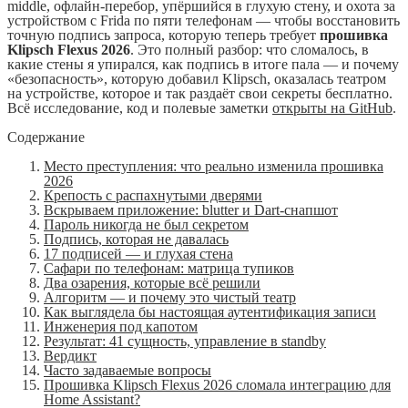
middle, офлайн-перебор, упёршийся в глухую стену, и охота за
устройством с Frida по пяти телефонам — чтобы восстановить
точную подпись запроса, которую теперь требует
прошивка
Klipsch Flexus 2026
. Это полный разбор: что сломалось, в
какие стены я упирался, как подпись в итоге пала — и почему
«безопасность», которую добавил Klipsch, оказалась театром
на устройстве, которое и так раздаёт свои секреты бесплатно.
Всё исследование, код и полевые заметки
открыты на GitHub
.
Содержание
Место преступления: что реально изменила прошивка
2026
Крепость с распахнутыми дверями
Вскрываем приложение: blutter и Dart-снапшот
Пароль никогда не был секретом
Подпись, которая не давалась
17 подписей — и глухая стена
Сафари по телефонам: матрица тупиков
Два озарения, которые всё решили
Алгоритм — и почему это чистый театр
Как выглядела бы настоящая аутентификация записи
Инженерия под капотом
Результат: 41 сущность, управление в standby
Вердикт
Часто задаваемые вопросы
Прошивка Klipsch Flexus 2026 сломала интеграцию для
Home Assistant?