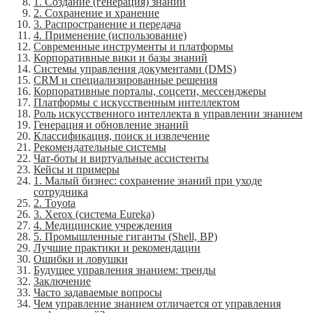
1. Создание (генерация) знаний
2. Сохранение и хранение
3. Распространение и передача
4. Применение (использование)
Современные инструменты и платформы
Корпоративные вики и базы знаний
Системы управления документами (DMS)
CRM и специализированные решения
Корпоративные порталы, соцсети, мессенджеры
Платформы с искусственным интеллектом
Роль искусственного интеллекта в управлении знанием
Генерация и обновление знаний
Классификация, поиск и извлечение
Рекомендательные системы
Чат-боты и виртуальные ассистенты
Кейсы и примеры
1. Малый бизнес: сохранение знаний при уходе
сотрудника
2. Toyota
3. Xerox (система Eureka)
4. Медицинские учреждения
5. Промышленные гиганты (Shell, BP)
Лучшие практики и рекомендации
Ошибки и ловушки
Будущее управления знанием: тренды
Заключение
Часто задаваемые вопросы
Чем управление знанием отличается от управления