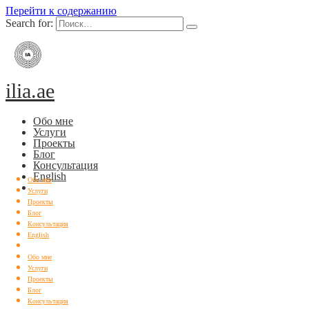
Перейти к содержанию
Search for:
ilia.ae
Обо мне
Услуги
Проекты
Блог
Консультация
English
Обо мне
Услуги
Проекты
Блог
Консультация
English
Обо мне
Услуги
Проекты
Блог
Консультация