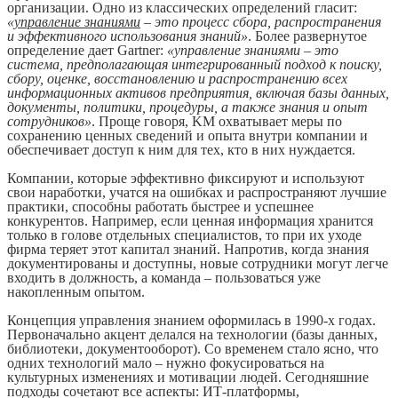
организации. Одно из классических определений гласит:
«
управление знаниями
– это процесс сбора, распространения
и эффективного использования знаний»
. Более развернутое
определение дает Gartner:
«управление знаниями – это
система, предполагающая интегрированный подход к поиску,
сбору, оценке, восстановлению и распространению всех
информационных активов предприятия, включая базы данных,
документы, политики, процедуры, а также знания и опыт
сотрудников»
. Проще говоря, KM охватывает меры по
сохранению ценных сведений и опыта внутри компании и
обеспечивает доступ к ним для тех, кто в них нуждается.
Компании, которые эффективно фиксируют и используют
свои наработки, учатся на ошибках и распространяют лучшие
практики, способны работать быстрее и успешнее
конкурентов. Например, если ценная информация хранится
только в голове отдельных специалистов, то при их уходе
фирма теряет этот капитал знаний. Напротив, когда знания
документированы и доступны, новые сотрудники могут легче
входить в должность, а команда – пользоваться уже
накопленным опытом.
Концепция управления знанием оформилась в 1990-х годах.
Первоначально акцент делался на технологии (базы данных,
библиотеки, документооборот). Со временем стало ясно, что
одних технологий мало – нужно фокусироваться на
культурных изменениях и мотивации людей. Сегодняшние
подходы сочетают все аспекты: ИТ-платформы,