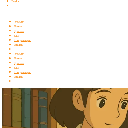
English
Обо мне
Услуги
Проекты
Блог
Консультация
English
Обо мне
Услуги
Проекты
Блог
Консультация
English