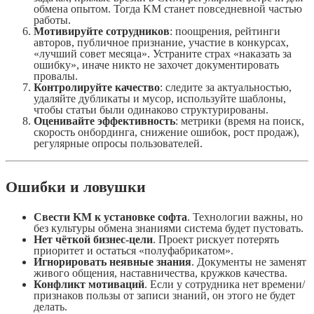
обмена опытом. Тогда KM станет повседневной частью
работы.
Мотивируйте сотрудников
: поощрения, рейтинги
авторов, публичное признание, участие в конкурсах,
«лучший совет месяца». Устраните страх «наказать за
ошибку», иначе никто не захочет документировать
провалы.
Контролируйте качество
: следите за актуальностью,
удаляйте дубликаты и мусор, используйте шаблоны,
чтобы статьи были одинаково структурированы.
Оценивайте эффективность
: метрики (время на поиск,
скорость онбординга, снижение ошибок, рост продаж),
регулярные опросы пользователей.
Ошибки и ловушки
Свести KM к установке софта
. Технологии важны, но
без культуры обмена знаниями система будет пустовать.
Нет чёткой бизнес-цели
. Проект рискует потерять
приоритет и остаться «полуфабрикатом».
Игнорировать неявные знания
. Документы не заменят
живого общения, наставничества, кружков качества.
Конфликт мотиваций
. Если у сотрудника нет времени/
признаков пользы от записи знаний, он этого не будет
делать.