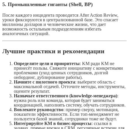
5. Промышленные гиганты (Shell, BP)
После каждого инцидента проводится After Action Review,
уроки фиксируются в централизованной базе. Это спасает
миллионы долларов и человеческие жизни, что дает
возможность остальным подразделениям избегать
аналогичных ситуаций.
Лучшие практики и рекомендации
Определите цели и приоритеты
: KM ради KM не
принесёт пользы. Свяжите инициативу с конкретными
проблемами (уход ценных сотрудников, долгий
онбординг, дублирование работы).
Начните с пилотного проекта
: выберите область с
максимальной отдачей. Отточите методы, инструменты,
оцените результат.
Назначьте ответственного (knowledge-менеджера)
:
нужна роль или команда, которая будет заниматься
координацией, наполнять систему, обучать сотрудников.
Вовлеките руководство
: пример сверху, мотивация,
показатели эффективности. Если топ-менеджмент не
пользуется базой знаний, сотрудники тоже не будут.
Интегрируйте KM в бизнес-процессы
: ссылки в
задачах, прямые врезки в CRM, регулярные встречи для