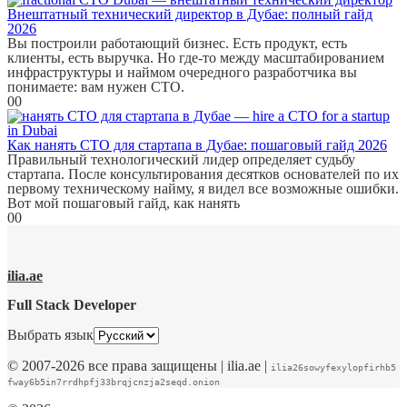
Внештатный технический директор в Дубае: полный гайд
2026
Вы построили работающий бизнес. Есть продукт, есть
клиенты, есть выручка. Но где-то между масштабированием
инфраструктуры и наймом очередного разработчика вы
понимаете: вам нужен CTO.
0
0
Как нанять CTO для стартапа в Дубае: пошаговый гайд 2026
Правильный технологический лидер определяет судьбу
стартапа. После консультирования десятков основателей по их
первому техническому найму, я видел все возможные ошибки.
Вот мой пошаговый гайд, как нанять
0
0
ilia.ae
Full Stack Developer
Выбрать язык
© 2007-2026 все права защищены | ilia.ae |
ilia26sowyfexylopfirhb5
fway6b5in7rrdhpfj33brqjcnzja2seqd.onion