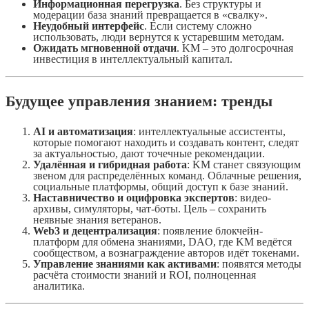
Информационная перегрузка
. Без структуры и
модерации база знаний превращается в «свалку».
Неудобный интерфейс
. Если систему сложно
использовать, люди вернутся к устаревшим методам.
Ожидать мгновенной отдачи
. KM – это долгосрочная
инвестиция в интеллектуальный капитал.
Будущее управления знанием: тренды
AI и автоматизация
: интеллектуальные ассистенты,
которые помогают находить и создавать контент, следят
за актуальностью, дают точечные рекомендации.
Удалённая и гибридная работа
: KM станет связующим
звеном для распределённых команд. Облачные решения,
социальные платформы, общий доступ к базе знаний.
Наставничество и оцифровка экспертов
: видео-
архивы, симуляторы, чат-боты. Цель – сохранить
неявные знания ветеранов.
Web3 и децентрализация
: появление блокчейн-
платформ для обмена знаниями, DAO, где KM ведётся
сообществом, а вознаграждение авторов идёт токенами.
Управление знаниями как активами
: появятся методы
расчёта стоимости знаний и ROI, полноценная
аналитика.